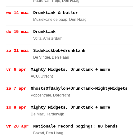
Paard van Troje
, Den Haag
wo 14 maa
Drunktank & butler
Muziekcafe de paap
, Den Haag
do 15 maa
Drunktank
Volta
, Amsterdam
za 31 maa
Sidekickbob+drunktank
De Vinger
, Den Haag
vr 6 apr
Mighty Midgets, Drunktank + more
ACU
, Utrecht
za 7 apr
GhostsOfBabylon+DrunkTank+MightyMidgets
Popcentrale
, Dordrecht
zo 8 apr
Mighty Midgets, Drunktank + more
De Mac
, Harderwijk
vr 20 apr
Nationale record poging!! 80 bands
Bazart
, Den Haag