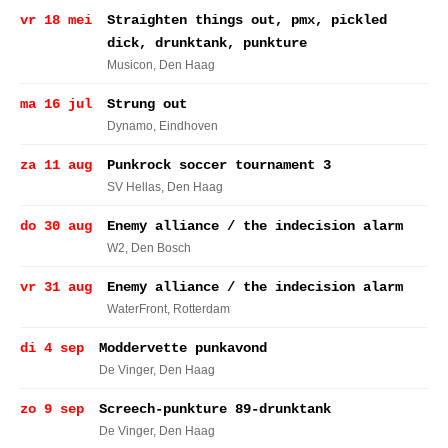
vr 18 mei
Straighten things out, pmx, pickled
dick, drunktank, punkture
Musicon
, Den Haag
ma 16 jul
Strung out
Dynamo
, Eindhoven
za 11 aug
Punkrock soccer tournament 3
SV Hellas
, Den Haag
do 30 aug
Enemy alliance / the indecision alarm
W2
, Den Bosch
vr 31 aug
Enemy alliance / the indecision alarm
WaterFront
, Rotterdam
di 4 sep
Moddervette punkavond
De Vinger
, Den Haag
zo 9 sep
Screech-punkture 89-drunktank
De Vinger
, Den Haag