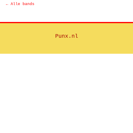
← Alle bands
Punx.nl