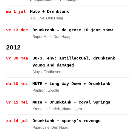
ma 1 jul
Mute + Drunktank
330 Live
, Den Haag
vr 13 dec
Drunktank - de grote 10 jaar show
Super Markt Den Haag
2012
vr 30 maa
30-3, ehv: antillectual, drunktank,
young and damaged
Aloys
, Eindhoven
do 10 mei
MUTE + Long Way Down + Drunktank
Popfront
, Zwolle
vr 11 mei
Mute + Drunktank + Coral Springs
Kroepoekfabriek
, Vlaardingen
za 14 jul
Drunktank + sparky's revenge
Paardcafe
, Den Haag