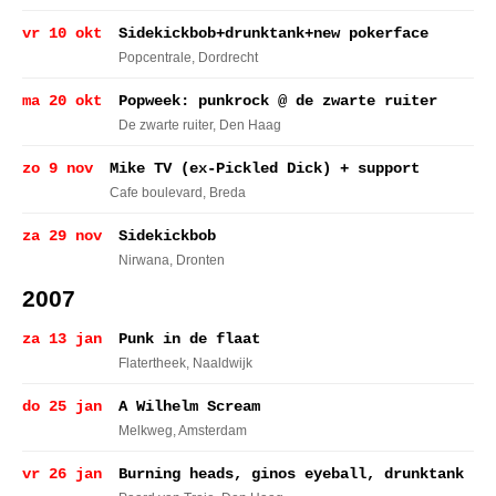
vr 10 okt
Sidekickbob+drunktank+new pokerface
Popcentrale
, Dordrecht
ma 20 okt
Popweek: punkrock @ de zwarte ruiter
De zwarte ruiter
, Den Haag
zo 9 nov
Mike TV (ex-Pickled Dick) + support
Cafe boulevard
, Breda
za 29 nov
Sidekickbob
Nirwana
, Dronten
2007
za 13 jan
Punk in de flaat
Flatertheek
, Naaldwijk
do 25 jan
A Wilhelm Scream
Melkweg
, Amsterdam
vr 26 jan
Burning heads, ginos eyeball, drunktank