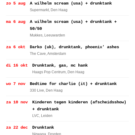
zo 5 aug
A wilhelm scream (usa) + drunktank
Supermarkt
, Den Haag
ma 6 aug
A wilhelm scream (usa) + drunktank +
50/50
Mukkes
, Leeuwarden
za 6 okt
Darko (uk), drunktank, phoenix' ashes
The Cave
, Amsterdam
di 16 okt
Drunktank, gas, mc hank
Haags Pop Centrum
, Den Haag
wo 7 nov
Bedtime for charlie (it) + drunktank
330 Live
, Den Haag
za 10 nov
Kinderen tegen kinderen (afscheidsshow)
+ drunktank
LVC
, Leiden
za 22 dec
Drunktank
Nirwana
, Dronten