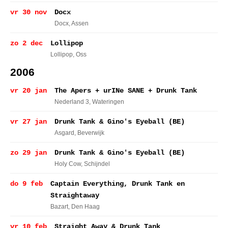
vr 30 nov
Docx
Docx
, Assen
zo 2 dec
Lollipop
Lollipop
, Oss
2006
vr 20 jan
The Apers + urINe SANE + Drunk Tank
Nederland 3
, Wateringen
vr 27 jan
Drunk Tank & Gino's Eyeball (BE)
Asgard
, Beverwijk
zo 29 jan
Drunk Tank & Gino's Eyeball (BE)
Holy Cow
, Schijndel
do 9 feb
Captain Everything, Drunk Tank en
Straightaway
Bazart
, Den Haag
vr 10 feb
Straight Away & Drunk Tank