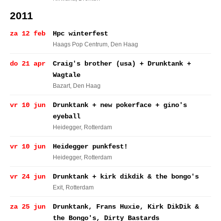
2011
za 12 feb
Hpc winterfest
Haags Pop Centrum
, Den Haag
do 21 apr
Craig's brother (usa) + Drunktank +
Wagtale
Bazart
, Den Haag
vr 10 jun
Drunktank + new pokerface + gino's
eyeball
Heidegger
, Rotterdam
vr 10 jun
Heidegger punkfest!
Heidegger
, Rotterdam
vr 24 jun
Drunktank + kirk dikdik & the bongo's
Exit
, Rotterdam
za 25 jun
Drunktank, Frans Huxie, Kirk DikDik &
the Bongo's, Dirty Bastards