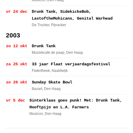
Musicon
, Den Haag
vr 24 dec
Drunk Tank, SidekickeBob,
LastoftheMohicans, Genital Warhead
De Trucker
, Pijnacker
2003
zo 12 okt
Drunk Tank
Muziekcafe de paap
, Den Haag
za 25 okt
33 jaar Flaat verjaardagsfestival
Flatertheek
, Naaldwijk
zo 26 okt
Sunday Skate Bowl
Bazart
, Den Haag
vr 5 dec
Sinterklaas goes punk! Met: Drunk Tank,
Hooftpijn en L.A. Farmers
Musicon
, Den Haag