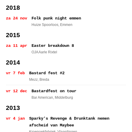
2018
za 24 nov
Folk punk night emmen
Huize Spoorloos
, Emmen
2015
za 11 apr
Easter breakdown 8
OJA Aarle Rixtel
2014
vr 7 feb
Bastard fest #2
Mezz
, Breda
vr 12 dec
Bastardfest on tour
Bar American
, Middelburg
2013
vr 4 jan
Sparky's Revenge & Drunktank nemen
afscheid van Maybee
Kroepoekfabriek
, Vlaardingen