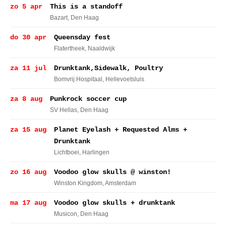
zo 5 apr
This is a standoff
Bazart
, Den Haag
do 30 apr
Queensday fest
Flatertheek
, Naaldwijk
za 11 jul
Drunktank,Sidewalk, Poultry
Bomvrij Hospitaal
, Hellevoetsluis
za 8 aug
Punkrock soccer cup
SV Hellas
, Den Haag
za 15 aug
Planet Eyelash + Requested Alms +
Drunktank
Lichtboei
, Harlingen
zo 16 aug
Voodoo glow skulls @ winston!
Winston Kingdom
, Amsterdam
ma 17 aug
Voodoo glow skulls + drunktank
Musicon
, Den Haag