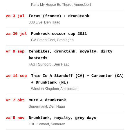
Party My House Be There!
, Amersfoort
zo 3 jul
Forus (france) + drunktank
330 Live
, Den Haag
za 30 jul
Punkrock soccer cup 2011
GV Groen Geel
, Groningen
vr 9 sep
Cenobites, drunktank, noyalty, dirty
bastards
FAST Surfdorp
, Den Haag
wo 14 sep
This Is A Standoff (CA) + Carpenter (CA)
+ Drunktank (NL)
Winston Kingdom
, Amsterdam
vr 7 okt
Mute & drunktank
Supermarkt
, Den Haag
za 5 nov
Drunktank, noyalty, grey days
OJC Comeet
, Someren