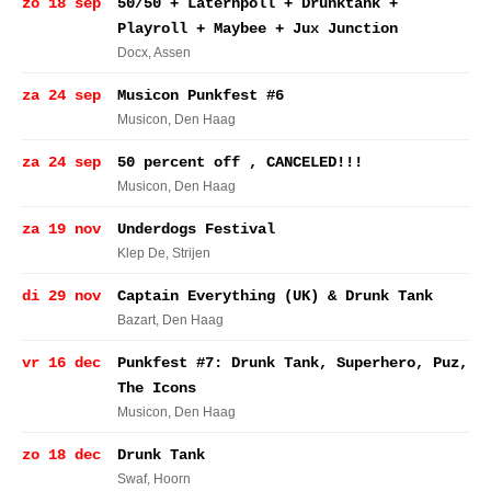
zo 18 sep
50/50 + Laternpoll + Drunktank +
Playroll + Maybee + Jux Junction
Docx
, Assen
za 24 sep
Musicon Punkfest #6
Musicon
, Den Haag
za 24 sep
50 percent off , CANCELED!!!
Musicon
, Den Haag
za 19 nov
Underdogs Festival
Klep De
, Strijen
di 29 nov
Captain Everything (UK) & Drunk Tank
Bazart
, Den Haag
vr 16 dec
Punkfest #7: Drunk Tank, Superhero, Puz,
The Icons
Musicon
, Den Haag
zo 18 dec
Drunk Tank
Swaf
, Hoorn