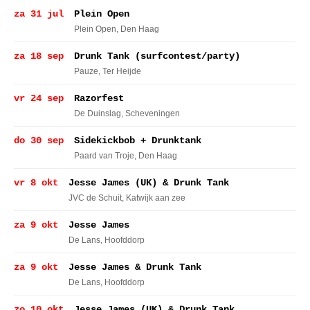
za 31 jul
Plein Open
Plein Open
, Den Haag
za 18 sep
Drunk Tank (surfcontest/party)
Pauze
, Ter Heijde
vr 24 sep
Razorfest
De Duinslag
, Scheveningen
do 30 sep
Sidekickbob + Drunktank
Paard van Troje
, Den Haag
vr 8 okt
Jesse James (UK) & Drunk Tank
JVC de Schuit
, Katwijk aan zee
za 9 okt
Jesse James
De Lans
, Hoofddorp
za 9 okt
Jesse James & Drunk Tank
De Lans
, Hoofddorp
zo 10 okt
Jesse James (UK) & Drunk Tank