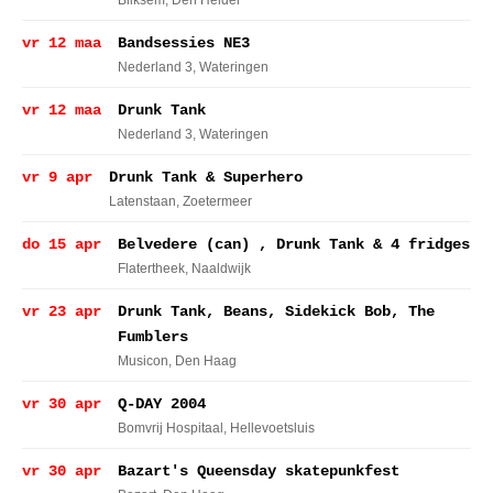
Bliksem
, Den Helder
vr 12 maa
Bandsessies NE3
Nederland 3
, Wateringen
vr 12 maa
Drunk Tank
Nederland 3
, Wateringen
vr 9 apr
Drunk Tank & Superhero
Latenstaan
, Zoetermeer
do 15 apr
Belvedere (can) , Drunk Tank & 4 fridges
Flatertheek
, Naaldwijk
vr 23 apr
Drunk Tank, Beans, Sidekick Bob, The
Fumblers
Musicon
, Den Haag
vr 30 apr
Q-DAY 2004
Bomvrij Hospitaal
, Hellevoetsluis
vr 30 apr
Bazart's Queensday skatepunkfest