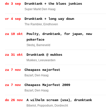
do 3 sep
Drunktank + the blues junkies
Super Markt Den Haag
vr 4 sep
Drunktank + long way down
The Rambler
, Eindhoven
za 10 okt
Poulty, drunktank, for japan, new
pokerface
Stedsj
, Barneveld
za 31 okt
Drunktank @ mukkes
Mukkes
, Leeuwarden
za 7 nov
Cheapass majorfest
Bazart
, Den Haag
za 7 nov
Cheapass Majorfest 2009
Bazart
, Den Haag
do 26 nov
A wilhelm scream (usa), drunktank
Bibelot, Poppodium
, Dordrecht