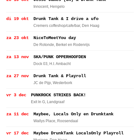
Innocent
, Hengelo
di 19 okt
Drunk Tank & I drive a ufo
Cremers coffeshop/cafe/bar
, Den Haag
za 23 okt
NiceToMeetYou day
De Rotonde
, Berkel en Rodenrijs
za 13 nov
SKA/PUNK OPPERHOOFDEN
Dock 03
, H.I. Ambacht
za 27 nov
Drunk Tank & Playroll
JC de Pijp
, Westerbork
vr 3 dec
PUNKROCK STRIKES BACK!
Exit In G
, Landgraaf
za 11 dec
Maybee, Locals Only en Drunktank
Wallys Place
, Roosendaal
vr 17 dec
Maybee DrunkTank LocalsOnly Playroll