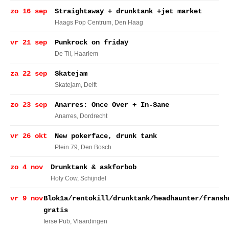
zo 16 sep
Straightaway + drunktank +jet market
Haags Pop Centrum
, Den Haag
vr 21 sep
Punkrock on friday
De Til
, Haarlem
za 22 sep
Skatejam
Skatejam
, Delft
zo 23 sep
Anarres: Once Over + In-Sane
Anarres
, Dordrecht
vr 26 okt
New pokerface, drunk tank
Plein 79
, Den Bosch
zo 4 nov
Drunktank & askforbob
Holy Cow
, Schijndel
vr 9 nov
Blok1a/rentokill/drunktank/headhaunter/fransh
gratis
Ierse Pub
, Vlaardingen