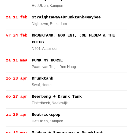
Het Ukien
, Kampen
za 11 feb
Straightaway+Drunktank+Maybee
Nighttown
, Rotterdam
vr 24 feb
DRUNKTANK, NOU EN!, JOE FLOEW & THE
POEPS
N201
, Aalsmeer
za 11 maa
PUNK MY HORSE
Paard van Troje
, Den Haag
zo 23 apr
Drunktank
Swaf
, Hoorn
do 27 apr
Beerbong + Drunk Tank
Flatertheek
, Naaldwijk
za 29 apr
Beatrickspop
Het Ukien
, Kampen
vr 12 mei
Maybee + Severance + Drunktank