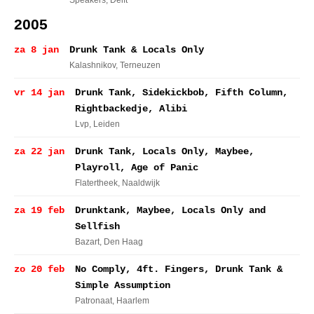
Speakers
, Delft
2005
za 8 jan
Drunk Tank & Locals Only
Kalashnikov
, Terneuzen
vr 14 jan
Drunk Tank, Sidekickbob, Fifth Column,
Rightbackedje, Alibi
Lvp
, Leiden
za 22 jan
Drunk Tank, Locals Only, Maybee,
Playroll, Age of Panic
Flatertheek
, Naaldwijk
za 19 feb
Drunktank, Maybee, Locals Only and
Sellfish
Bazart
, Den Haag
zo 20 feb
No Comply, 4ft. Fingers, Drunk Tank &
Simple Assumption
Patronaat
, Haarlem