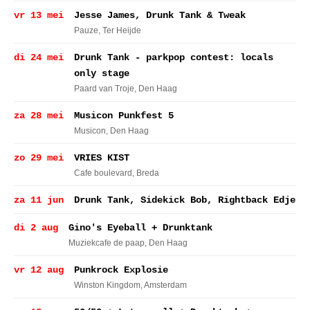
vr 13 mei
Jesse James, Drunk Tank & Tweak
Pauze
, Ter Heijde
di 24 mei
Drunk Tank - parkpop contest: locals
only stage
Paard van Troje
, Den Haag
za 28 mei
Musicon Punkfest 5
Musicon
, Den Haag
zo 29 mei
VRIES KIST
Cafe boulevard
, Breda
za 11 jun
Drunk Tank, Sidekick Bob, Rightback Edje
di 2 aug
Gino's Eyeball + Drunktank
Muziekcafe de paap
, Den Haag
vr 12 aug
Punkrock Explosie
Winston Kingdom
, Amsterdam