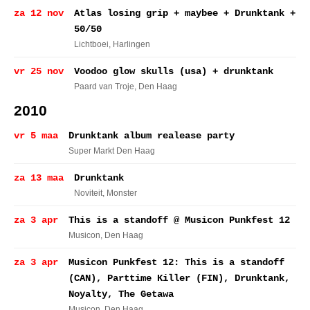
za 12 nov
Atlas losing grip + maybee + Drunktank +
50/50
Lichtboei
, Harlingen
vr 25 nov
Voodoo glow skulls (usa) + drunktank
Paard van Troje
, Den Haag
2010
vr 5 maa
Drunktank album realease party
Super Markt Den Haag
za 13 maa
Drunktank
Noviteit
, Monster
za 3 apr
This is a standoff @ Musicon Punkfest 12
Musicon
, Den Haag
za 3 apr
Musicon Punkfest 12: This is a standoff
(CAN), Parttime Killer (FIN), Drunktank,
Noyalty, The Getawa
Musicon
, Den Haag