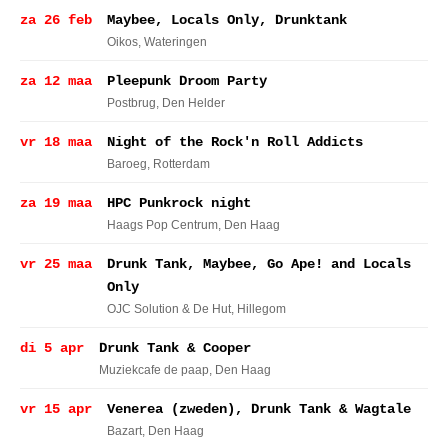
za 26 feb
Maybee, Locals Only, Drunktank
Oikos
, Wateringen
za 12 maa
Pleepunk Droom Party
Postbrug
, Den Helder
vr 18 maa
Night of the Rock'n Roll Addicts
Baroeg
, Rotterdam
za 19 maa
HPC Punkrock night
Haags Pop Centrum
, Den Haag
vr 25 maa
Drunk Tank, Maybee, Go Ape! and Locals
Only
OJC Solution & De Hut
, Hillegom
di 5 apr
Drunk Tank & Cooper
Muziekcafe de paap
, Den Haag
vr 15 apr
Venerea (zweden), Drunk Tank & Wagtale
Bazart
, Den Haag