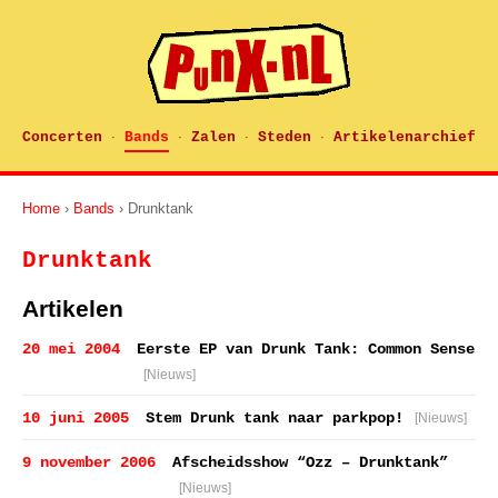
Concerten
Bands
Zalen
Steden
Artikelenarchief
·
·
·
·
Home
›
Bands
› Drunktank
Drunktank
Artikelen
20 mei 2004
Eerste EP van Drunk Tank: Common Sense
[Nieuws]
10 juni 2005
Stem Drunk tank naar parkpop!
[Nieuws]
9 november 2006
Afscheidsshow “Ozz – Drunktank”
[Nieuws]