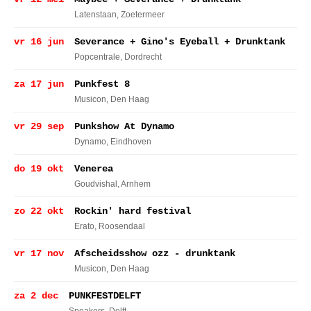
Latenstaan
, Zoetermeer
vr 16 jun
Severance + Gino's Eyeball + Drunktank
Popcentrale
, Dordrecht
za 17 jun
Punkfest 8
Musicon
, Den Haag
vr 29 sep
Punkshow At Dynamo
Dynamo
, Eindhoven
do 19 okt
Venerea
Goudvishal
, Arnhem
zo 22 okt
Rockin' hard festival
Erato
, Roosendaal
vr 17 nov
Afscheidsshow ozz - drunktank
Musicon
, Den Haag
za 2 dec
PUNKFESTDELFT