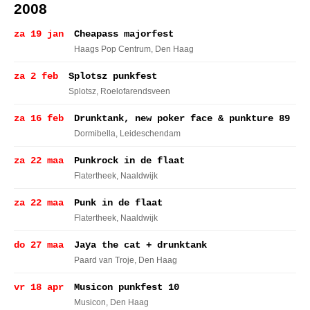
2008
za 19 jan
Cheapass majorfest
Haags Pop Centrum
, Den Haag
za 2 feb
Splotsz punkfest
Splotsz
, Roelofarendsveen
za 16 feb
Drunktank, new poker face & punkture 89
Dormibella
, Leideschendam
za 22 maa
Punkrock in de flaat
Flatertheek
, Naaldwijk
za 22 maa
Punk in de flaat
Flatertheek
, Naaldwijk
do 27 maa
Jaya the cat + drunktank
Paard van Troje
, Den Haag
vr 18 apr
Musicon punkfest 10
Musicon
, Den Haag