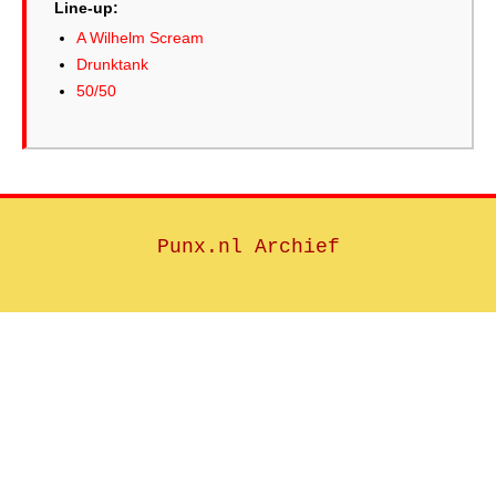
Line-up:
A Wilhelm Scream
Drunktank
50/50
Punx.nl Archief