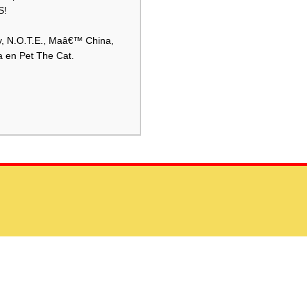
S!
y, N.O.T.E., Maâ€™ China,
 en Pet The Cat.