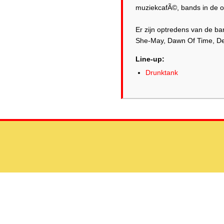
muziekcafÃ©, bands in de oe
Er zijn optredens van de b
She-May, Dawn Of Time, De
Line-up:
Drunktank