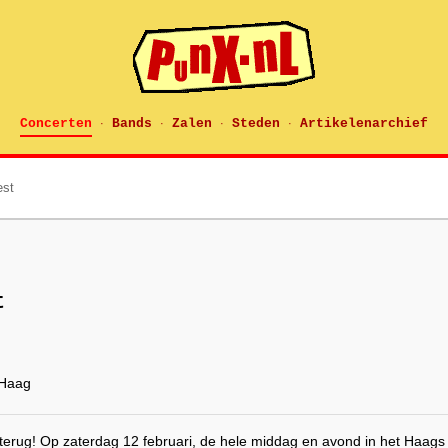
Concerten
Bands
Zalen
Steden
Artikelenarchief
·
·
·
·
est
t
 Haag
 terug! Op zaterdag 12 februari, de hele middag en avond in het Haag