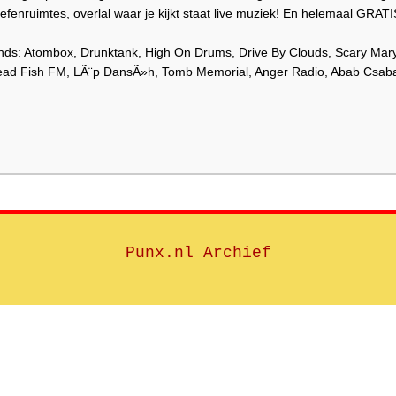
fenruimtes, overlal waar je kijkt staat live muziek! En helemaal GRATI
ands: Atombox, Drunktank, High On Drums, Drive By Clouds, Scary Mar
ad Fish FM, LÃ¨p DansÃ»h, Tomb Memorial, Anger Radio, Abab Csaba
Punx.nl Archief