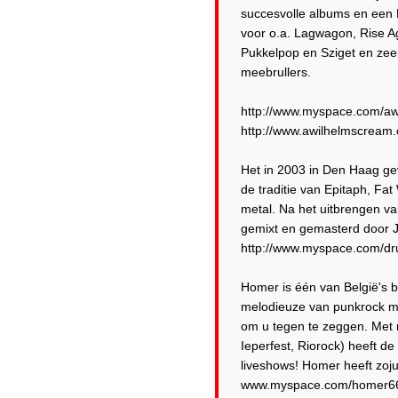
succesvolle albums en een 
voor o.a. Lagwagon, Rise Ag
Pukkelpop en Sziget en zeer
meebrullers.
http://www.myspace.com/a
http://www.awilhelmscream
Het in 2003 in Den Haag ge
de traditie van Epitaph, Fa
metal. Na het uitbrengen va
gemixt en gemasterd door J
http://www.myspace.com/dr
Homer is één van België's 
melodieuze van punkrock me
om u tegen te zeggen. Met m
Ieperfest, Riorock) heeft
liveshows! Homer heeft zojui
www.myspace.com/homer6