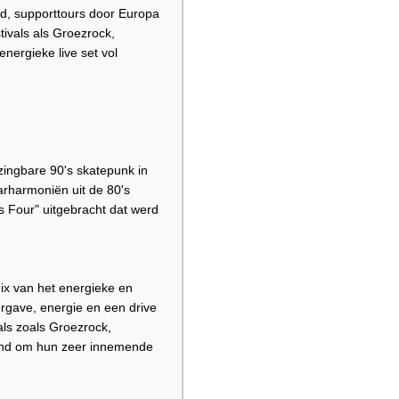
d, supporttours door Europa
ivals als Groezrock,
nergieke live set vol
ingbare 90's skatepunk in
arharmoniën uit de 80's
s Four" uitgebracht dat werd
ix van het energieke en
rgave, energie en een drive
als zoals Groezrock,
kend om hun zeer innemende