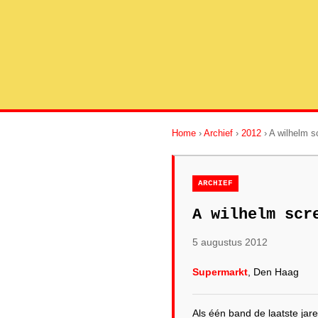
Home
›
Archief
›
2012
› A wilhelm s
ARCHIEF
A wilhelm scr
5 augustus 2012
Supermarkt
, Den Haag
Als één band de laatste ja