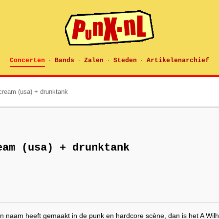
Concerten
Bands
Zalen
Steden
Artikelenarchief
·
·
·
·
cream (usa) + drunktank
eam (usa) + drunktank
ren naam heeft gemaakt in de punk en hardcore scène, dan is het A Wil