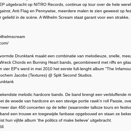
EP uitgebracht op NITRO Records, continue op tour over de hele werel
ainst, Anti Flag en Pennywise, meerdere malen te zien geweest op fest
 geliefd in de scène. A Wilhelm Scream staat garant voor een strakke, e
wilhelmscream
.com/
vormde Drunktank maakt een combinatie van melodieuze, snelle, meez
t Wreck Chords en Burning Heart bands, gecombineerd met riffs en gita
n vier EP's werd in mei 2010 het eerste full-lenght album "The Infamou
ochem Jacobs (Textures) @ Split Second Studios.
unktank
bekendste melodic hardcore bands. De band brengt een verbluffende m
t de woede van hardcore en een stevige portie rawk'n roll Passie, ove
eer dan 450 concerten op de teller (waaronder talloze tours en festiv
 de band een trouwe en toegewijde fanbase opgebouwd en staan ze be
st hun vijfde album 'the politics of make believe' uitgebracht.
66