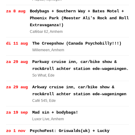
za 8 aug
Bodybags + Southern Way + Bates Motel +
Phoenix Park (Meester Ali's Rock and Roll
Extravaganza!)
Cafébar 62
, Arnhem
di 11 aug
The Creepshow (Canada Psychobilly!!!)
Willemeen
, Arnhem
za 29 aug
Parkway cruise inn, car/bike show &
rock&roll achter station ede-wageningen.
So What
, Ede
za 29 aug
Arkway cruise inn, car/bike show &
rock&roll achter station ede-wageningen
Café 545
, Ede
za 19 sep
Mad sin + bodybags!
Luxor Live
, Arnhem
zo 1 nov
PsychoFest: Griswalds(uk) + Lucky