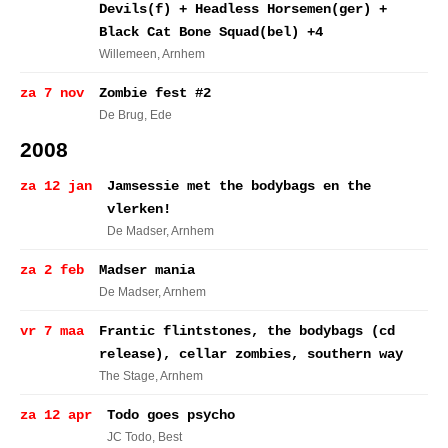
Devils(f) + Headless Horsemen(ger) +
Black Cat Bone Squad(bel) +4
Willemeen
, Arnhem
za 7 nov
Zombie fest #2
De Brug
, Ede
2008
za 12 jan
Jamsessie met the bodybags en the
vlerken!
De Madser
, Arnhem
za 2 feb
Madser mania
De Madser
, Arnhem
vr 7 maa
Frantic flintstones, the bodybags (cd
release), cellar zombies, southern way
The Stage
, Arnhem
za 12 apr
Todo goes psycho
JC Todo
, Best