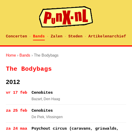
Concerten
Bands
Zalen
Steden
Artikelenarchief
·
·
·
·
Home
›
Bands
› The Bodybags
The Bodybags
2012
vr 17 feb
Cenobites
Bazart
, Den Haag
za 25 feb
Cenobites
De Piek
, Vlissingen
za 24 maa
Psychout circus (caravans, griswalds,