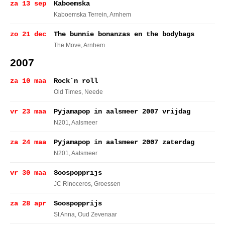
za 13 sep
Kaboemska
Kaboemska Terrein
, Arnhem
zo 21 dec
The bunnie bonanzas en the bodybags
The Move
, Arnhem
2007
za 10 maa
Rock´n roll
Old Times
, Neede
vr 23 maa
Pyjamapop in aalsmeer 2007 vrijdag
N201
, Aalsmeer
za 24 maa
Pyjamapop in aalsmeer 2007 zaterdag
N201
, Aalsmeer
vr 30 maa
Soospopprijs
JC Rinoceros
, Groessen
za 28 apr
Soospopprijs
St Anna
, Oud Zevenaar