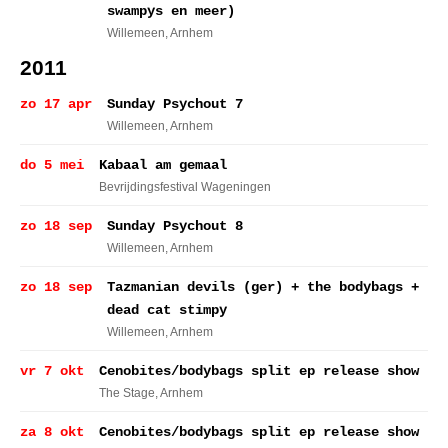
swampys en meer)
Willemeen
, Arnhem
2011
zo 17 apr
Sunday Psychout 7
Willemeen
, Arnhem
do 5 mei
Kabaal am gemaal
Bevrijdingsfestival Wageningen
zo 18 sep
Sunday Psychout 8
Willemeen
, Arnhem
zo 18 sep
Tazmanian devils (ger) + the bodybags +
dead cat stimpy
Willemeen
, Arnhem
vr 7 okt
Cenobites/bodybags split ep release show
The Stage
, Arnhem
za 8 okt
Cenobites/bodybags split ep release show