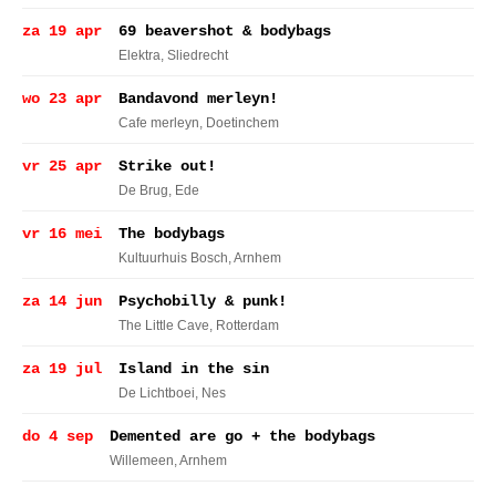
za 19 apr
69 beavershot & bodybags
Elektra
, Sliedrecht
wo 23 apr
Bandavond merleyn!
Cafe merleyn
, Doetinchem
vr 25 apr
Strike out!
De Brug
, Ede
vr 16 mei
The bodybags
Kultuurhuis Bosch
, Arnhem
za 14 jun
Psychobilly & punk!
The Little Cave
, Rotterdam
za 19 jul
Island in the sin
De Lichtboei
, Nes
do 4 sep
Demented are go + the bodybags
Willemeen
, Arnhem