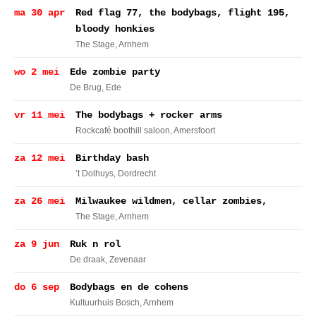
ma 30 apr
Red flag 77, the bodybags, flight 195,
bloody honkies
The Stage
, Arnhem
wo 2 mei
Ede zombie party
De Brug
, Ede
vr 11 mei
The bodybags + rocker arms
Rockcafé boothill saloon
, Amersfoort
za 12 mei
Birthday bash
’t Dolhuys
, Dordrecht
za 26 mei
Milwaukee wildmen, cellar zombies,
The Stage
, Arnhem
za 9 jun
Ruk n rol
De draak
, Zevenaar
do 6 sep
Bodybags en de cohens
Kultuurhuis Bosch
, Arnhem