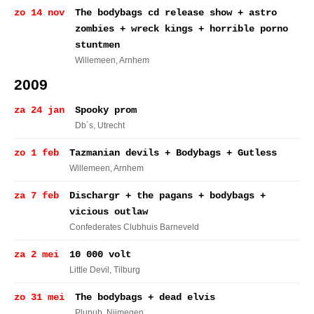
zo 14 nov
The bodybags cd release show + astro
zombies + wreck kings + horrible porno
stuntmen
Willemeen
, Arnhem
2009
za 24 jan
Spooky prom
Db´s
, Utrecht
zo 1 feb
Tazmanian devils + Bodybags + Gutless
Willemeen
, Arnhem
za 7 feb
Dischargr + the pagans + bodybags +
vicious outlaw
Confederates Clubhuis Barneveld
za 2 mei
10 000 volt
Little Devil
, Tilburg
zo 31 mei
The bodybags + dead elvis
Plupub
, Nijmegen