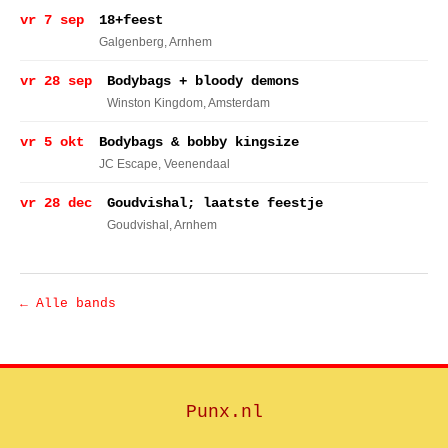
vr 7 sep
18+feest
Galgenberg
, Arnhem
vr 28 sep
Bodybags + bloody demons
Winston Kingdom
, Amsterdam
vr 5 okt
Bodybags & bobby kingsize
JC Escape
, Veenendaal
vr 28 dec
Goudvishal; laatste feestje
Goudvishal
, Arnhem
← Alle bands
Punx.nl