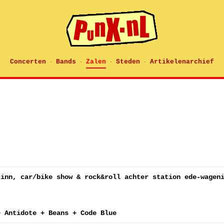
Concerten
Bands
Zalen
Steden
Artikelenarchief
·
·
·
·
 inn, car/bike show & rock&roll achter station ede-wagen
+ Antidote + Beans + Code Blue