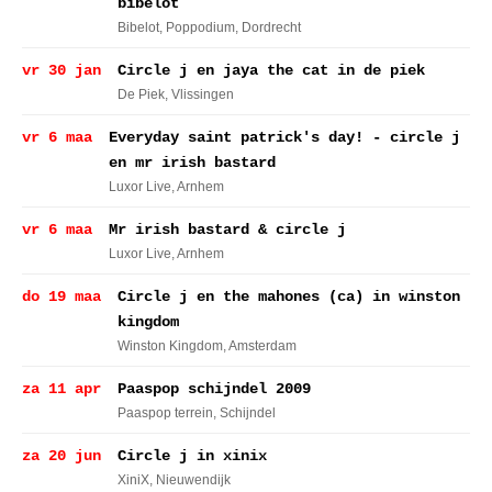
bibelot
Bibelot, Poppodium
, Dordrecht
vr 30 jan
Circle j en jaya the cat in de piek
De Piek
, Vlissingen
vr 6 maa
Everyday saint patrick's day! - circle j
en mr irish bastard
Luxor Live
, Arnhem
vr 6 maa
Mr irish bastard & circle j
Luxor Live
, Arnhem
do 19 maa
Circle j en the mahones (ca) in winston
kingdom
Winston Kingdom
, Amsterdam
za 11 apr
Paaspop schijndel 2009
Paaspop terrein
, Schijndel
za 20 jun
Circle j in xinix
XiniX
, Nieuwendijk