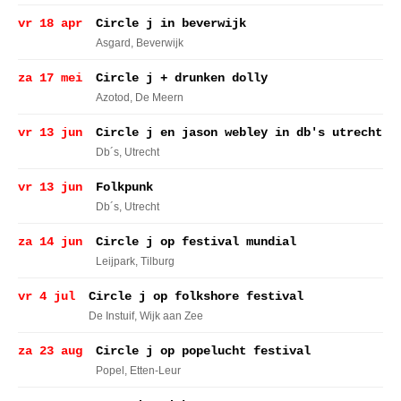
vr 18 apr
Circle j in beverwijk
Asgard
, Beverwijk
za 17 mei
Circle j + drunken dolly
Azotod
, De Meern
vr 13 jun
Circle j en jason webley in db's utrecht
Db´s
, Utrecht
vr 13 jun
Folkpunk
Db´s
, Utrecht
za 14 jun
Circle j op festival mundial
Leijpark
, Tilburg
vr 4 jul
Circle j op folkshore festival
De Instuif
, Wijk aan Zee
za 23 aug
Circle j op popelucht festival
Popel
, Etten-Leur