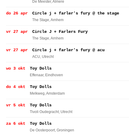
De Meester
, Almere
do 26 apr
Circle j + farler's fury @ the stage
The Stage
, Arnhem
vr 27 apr
Circle J + Farlers Fury
The Stage
, Arnhem
vr 27 apr
Circle j + farler's fury @ acu
ACU
, Utrecht
wo 3 okt
Toy Dolls
Effenaar
, Eindhoven
do 4 okt
Toy Dolls
Melkweg
, Amsterdam
vr 5 okt
Toy Dolls
Tivoli Oudegracht
, Utrecht
za 6 okt
Toy Dolls
De Oosterpoort
, Groningen