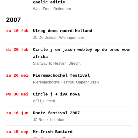
gaelic editie
WaterFront
, Rotterdam
2007
za 10 feb
Utreg does noord-holland
JC De Dukdalf
, Wieringermeer
di 20 feb
Circle j en jason webley op de bres voor
afrika
Stairway To Heaven
, Utrecht
za 26 mei
Pieremachochel festival
Pieremachochel Festival
, Oppenhuizen
wo 30 mei
Circle j + iva nova
ACU
, Utrecht
za 16 jun
Rootz festival 2007
JC Rootz
, Leerdam
za 15 sep
Mr.Irish Bastard