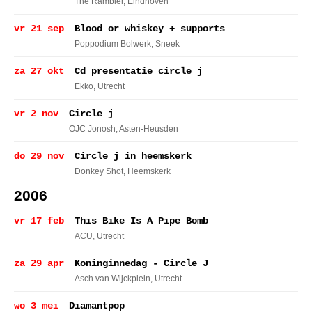
The Rambler
, Eindhoven
vr 21 sep
Blood or whiskey + supports
Poppodium Bolwerk
, Sneek
za 27 okt
Cd presentatie circle j
Ekko
, Utrecht
vr 2 nov
Circle j
OJC Jonosh
, Asten-Heusden
do 29 nov
Circle j in heemskerk
Donkey Shot
, Heemskerk
2006
vr 17 feb
This Bike Is A Pipe Bomb
ACU
, Utrecht
za 29 apr
Koninginnedag - Circle J
Asch van Wijckplein
, Utrecht
wo 3 mei
Diamantpop