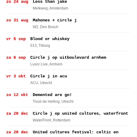
zo 24 aug
Less than jake
Melkweg
, Amsterdam
zo 31 aug
Mahones + circle j
W2
, Den Bosch
vr 5 sep
Blood or whiskey
013
, Tilburg
za 6 sep
Circle j op uitboulevard arnhem
Luxor Live
, Arnhem
vr 3 okt
Circle j in acu
ACU
, Utrecht
zo 12 okt
Demented are go!
Tivoli de Helling
, Utrecht
za 20 dec
Circle j op united cultures, waterfront
WaterFront
, Rotterdam
za 20 dec
United cultures festival: celtic en