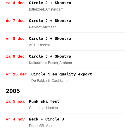
ma 4 dec
Circle J + Skontra
Bitterzoet
, Amsterdam
do 7 dec
Circle J + Skontra
Parkhof
, Alkmaar
vr 8 dec
Circle J + Skontra
ACU
, Utrecht
za 9 dec
Circle J + Skontra
Kultuurhuis Bosch
, Arnhem
vr 15 dec
Circle j en quality export
De Bakkerij
, Castricum
2005
za 5 maa
Punk ska fest
Chipolata
, Houten
vr 4 nov
Neck + Circle J
Perron55
, Venlo