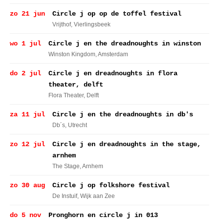
zo 21 jun
Circle j op op de toffel festival
Vrijthof
, Vierlingsbeek
wo 1 jul
Circle j en the dreadnoughts in winston
Winston Kingdom
, Amsterdam
do 2 jul
Circle j en dreadnoughts in flora
theater, delft
Flora Theater
, Delft
za 11 jul
Circle j en the dreadnoughts in db's
Db´s
, Utrecht
zo 12 jul
Circle j en dreadnoughts in the stage,
arnhem
The Stage
, Arnhem
zo 30 aug
Circle j op folkshore festival
De Instuif
, Wijk aan Zee
do 5 nov
Pronghorn en circle j in 013