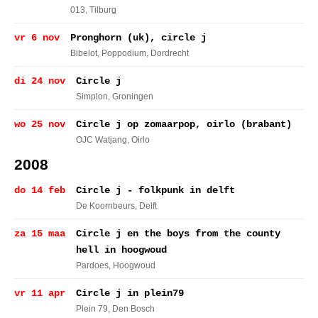
013
, Tilburg
vr 6 nov
Pronghorn (uk), circle j
Bibelot, Poppodium
, Dordrecht
di 24 nov
Circle j
Simplon
, Groningen
wo 25 nov
Circle j op zomaarpop, oirlo (brabant)
OJC Watjang
, Oirlo
2008
do 14 feb
Circle j - folkpunk in delft
De Koornbeurs
, Delft
za 15 maa
Circle j en the boys from the county
hell in hoogwoud
Pardoes
, Hoogwoud
vr 11 apr
Circle j in plein79
Plein 79
, Den Bosch