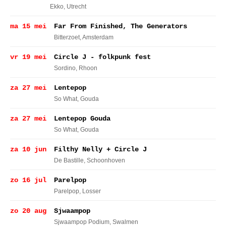
Ekko
, Utrecht
ma 15 mei
Far From Finished, The Generators
Bitterzoet
, Amsterdam
vr 19 mei
Circle J - folkpunk fest
Sordino
, Rhoon
za 27 mei
Lentepop
So What
, Gouda
za 27 mei
Lentepop Gouda
So What
, Gouda
za 10 jun
Filthy Nelly + Circle J
De Bastille
, Schoonhoven
zo 16 jul
Parelpop
Parelpop
, Losser
zo 20 aug
Sjwaampop
Sjwaampop Podium
, Swalmen