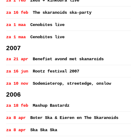
za 2 feb
Zeus + kinkobra live
za 16 feb
The skaranoids ska-party
za 1 maa
Cenobites live
za 1 maa
Cenobites live
2007
za 21 apr
Benefiet avond met skanaroids
za 16 jun
Rootz festival 2007
za 10 nov
Sodemieterop, streetedge, onslow
2006
za 18 feb
Mashup Bastardz
za 8 apr
Boter Ska & Eieren en The Skaranoids
za 8 apr
Ska Ska Ska