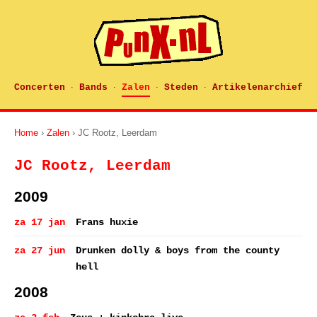
Concerten
Bands
Zalen
Steden
Artikelenarchief
·
·
·
·
Home
›
Zalen
› JC Rootz, Leerdam
JC Rootz, Leerdam
2009
za 17 jan
Frans huxie
za 27 jun
Drunken dolly & boys from the county
hell
2008