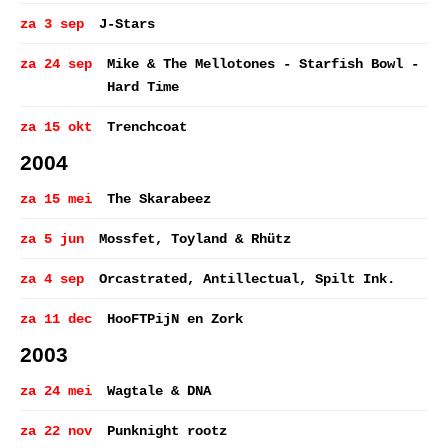
za 3 sep
J-Stars
za 24 sep
Mike & The Mellotones - Starfish Bowl -
Hard Time
za 15 okt
Trenchcoat
2004
za 15 mei
The Skarabeez
za 5 jun
Mossfet, Toyland & Rhütz
za 4 sep
Orcastrated, Antillectual, Spilt Ink.
za 11 dec
HooFTPijN en Zork
2003
za 24 mei
Wagtale & DNA
za 22 nov
Punknight rootz