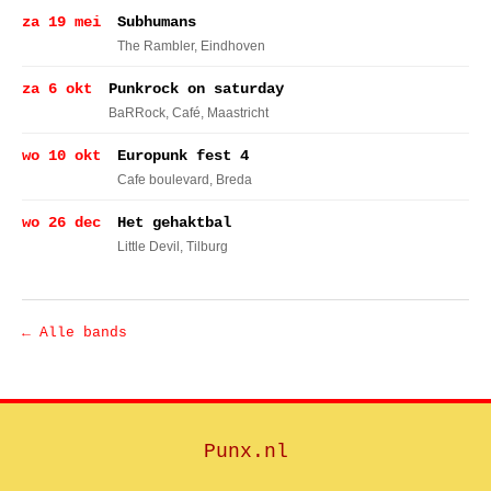
za 19 mei
Subhumans
The Rambler
, Eindhoven
za 6 okt
Punkrock on saturday
BaRRock, Café
, Maastricht
wo 10 okt
Europunk fest 4
Cafe boulevard
, Breda
wo 26 dec
Het gehaktbal
Little Devil
, Tilburg
← Alle bands
Punx.nl