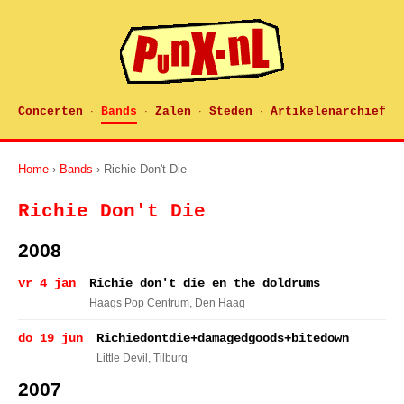
Concerten
Bands
Zalen
Steden
Artikelenarchief
·
·
·
·
Home
›
Bands
› Richie Don't Die
Richie Don't Die
2008
vr 4 jan
Richie don't die en the doldrums
Haags Pop Centrum
, Den Haag
do 19 jun
Richiedontdie+damagedgoods+bitedown
Little Devil
, Tilburg
2007