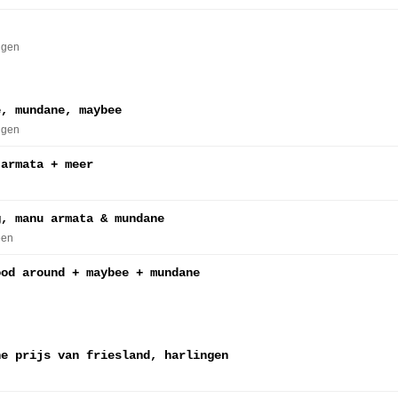
ingen
e, mundane, maybee
ingen
 armata + meer
g, manu armata & mundane
een
ood around + maybee + mundane
ne prijs van friesland, harlingen