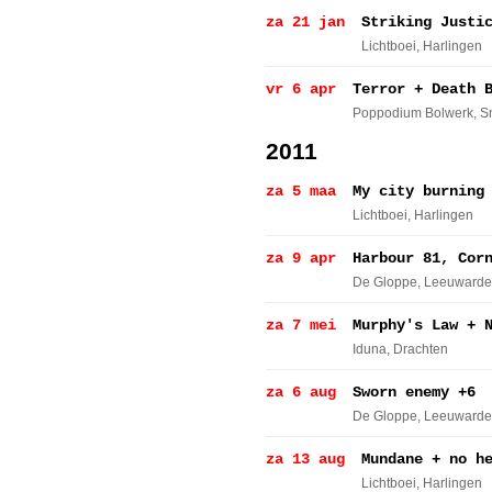
za 21 jan
Striking Justi
Lichtboei
, Harlingen
vr 6 apr
Terror + Death 
Poppodium Bolwerk
, 
2011
za 5 maa
My city burning
Lichtboei
, Harlingen
za 9 apr
Harbour 81, Cor
De Gloppe
, Leeuward
za 7 mei
Murphy's Law + 
Iduna
, Drachten
za 6 aug
Sworn enemy +6
De Gloppe
, Leeuward
za 13 aug
Mundane + no h
Lichtboei
, Harlingen