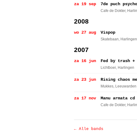
za 19 sep
7de puch psych
Cafe de Dokter
, Harl
2008
wo 27 aug
Vispop
Skatebaan
, Harlingen
2007
za 16 jun
Fed by trash +
Lichtboei
, Harlingen
za 23 jun
Rising chaos m
Mukkes
, Leeuwarden
za 17 nov
Manu armata cd
Cafe de Dokter
, Harl
← Alle bands