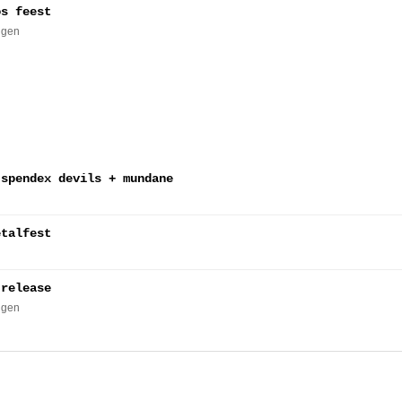
os feest
ingen
 spendex devils + mundane
etalfest
 release
ingen