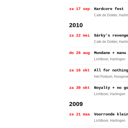
za 17 sep
Hardcore fest
Cafe de Dokter
, Harl
2010
za 22 mei
Sárky's reveng
Cafe de Dokter
, Harl
do 26 aug
Mundane + manu
Lichtboei
, Harlingen
za 16 okt
All for nothin
Het Podium
, Hoogev
za 30 okt
Noyalty + no g
Lichtboei
, Harlingen
2009
za 21 maa
Voorronde klei
Lichtboei
, Harlingen