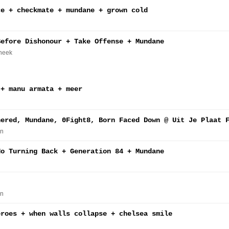
ce + checkmate + mundane + grown cold
Before Dishonour + Take Offense + Mundane
Sneek
 + manu armata + meer
nered, Mundane, 0Fight8, Born Faced Down @ Uit Je Plaat 
en
No Turning Back + Generation 84 + Mundane
en
eroes + when walls collapse + chelsea smile