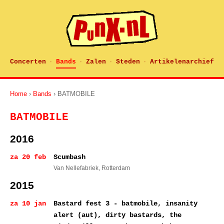
Concerten
Bands
Zalen
Steden
Artikelenarchief
·
·
·
·
Home
›
Bands
› BATMOBILE
BATMOBILE
2016
za 20 feb
Scumbash
Van Nellefabriek
, Rotterdam
2015
za 10 jan
Bastard fest 3 - batmobile, insanity
alert (aut), dirty bastards, the