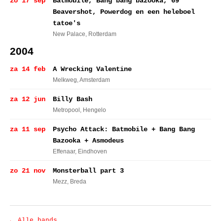
zo 17 sep
Batmobile, Bang bang bazooka, 69
Beavershot, Powerdog en een heleboel
tatoe's
New Palace
, Rotterdam
2004
za 14 feb
A Wrecking Valentine
Melkweg
, Amsterdam
za 12 jun
Billy Bash
Metropool
, Hengelo
za 11 sep
Psycho Attack: Batmobile + Bang Bang
Bazooka + Asmodeus
Effenaar
, Eindhoven
zo 21 nov
Monsterball part 3
Mezz
, Breda
← Alle bands