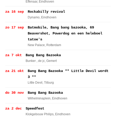
Effenaar
, Eindhoven
za 16 sep
Rockabilly revival
Dynamo
, Eindhoven
zo 17 sep
Batmobile, Bang bang bazooka, 69
Beavershot, Powerdog en een heleboel
tatoe's
New Palace
, Rotterdam
za 7 okt
Bang Bang Bazooka
Bunker , de jc
, Gemert
za 21 okt
Bang Bang Bazooka ** Little Devil wordt
3 **
Little Devil
, Tilburg
do 30 nov
Bang Bang Bazooka
Wilhelminaplein
, Eindhoven
za 2 dec
Speedfest
Klokgebouw Philips
, Eindhoven