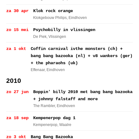
za 30 apr
Klok rock orange
Klokgebouw Philips
, Eindhoven
zo 15 mei
Psychobilly in vlissingen
De Piek
, Vlissingen
za 1 okt
Coffin carnival ivthe monsters (ch) +
bang bang bazooka (nl) + v8 wankers (ger)
+ the pharaohs (uk)
Effenaar
, Eindhoven
2010
zo 27 jun
Boppin' billy 2010 met bang bang bazooka
+ johnny falstaff and more
The Rambler
, Eindhoven
za 18 sep
Kempenerpop dag 1
Kempenerpop
, Waalre
zo 3 okt
Bang Bang Bazooka