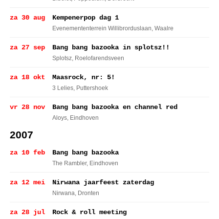
za 30 aug
Kempenerpop dag 1
Evenemententerrein Willibrorduslaan
, Waalre
za 27 sep
Bang bang bazooka in splotsz!!
Splotsz
, Roelofarendsveen
za 18 okt
Maasrock, nr: 5!
3 Lelies
, Puttershoek
vr 28 nov
Bang bang bazooka en channel red
Aloys
, Eindhoven
2007
za 10 feb
Bang bang bazooka
The Rambler
, Eindhoven
za 12 mei
Nirwana jaarfeest zaterdag
Nirwana
, Dronten
za 28 jul
Rock & roll meeting