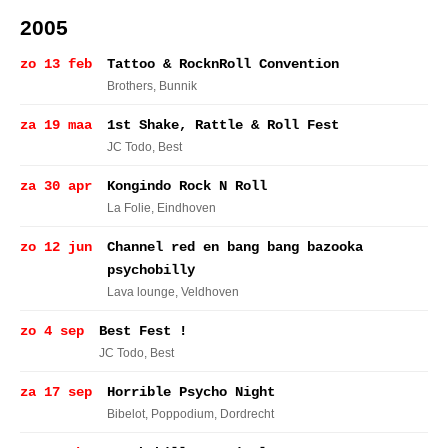
2005
zo 13 feb
Tattoo & RocknRoll Convention
Brothers
, Bunnik
za 19 maa
1st Shake, Rattle & Roll Fest
JC Todo
, Best
za 30 apr
Kongindo Rock N Roll
La Folie
, Eindhoven
zo 12 jun
Channel red en bang bang bazooka
psychobilly
Lava lounge
, Veldhoven
zo 4 sep
Best Fest !
JC Todo
, Best
za 17 sep
Horrible Psycho Night
Bibelot, Poppodium
, Dordrecht