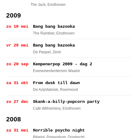
The Jack
, Eindhoven
2009
zo 10 mei
Bang bang bazooka
The Rambler
, Eindhoven
vr 29 mei
Bang bang bazooka
De Peppel
, Zeist
zo 20 sep
Kempenerpop 2009 - dag 2
Evenemententerrein Waalre
za 31 okt
From dusk till dawn
De Azijnfabriek
, Roermond
zo 27 dec
Skank-a-billy-popcorn party
Cafe Wilhelmina
, Eindhoven
2008
za 31 mei
Horrible psycho night
Bibelot, Poppodium
, Dordrecht