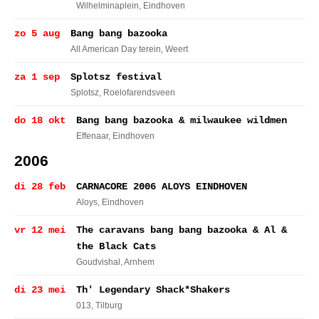
Wilhelminaplein
, Eindhoven
zo 5 aug
Bang bang bazooka
All American Day terein
, Weert
za 1 sep
Splotsz festival
Splotsz
, Roelofarendsveen
do 18 okt
Bang bang bazooka & milwaukee wildmen
Effenaar
, Eindhoven
2006
di 28 feb
CARNACORE 2006 ALOYS EINDHOVEN
Aloys
, Eindhoven
vr 12 mei
The caravans bang bang bazooka & Al &
the Black Cats
Goudvishal
, Arnhem
di 23 mei
Th' Legendary Shack*Shakers
013
, Tilburg