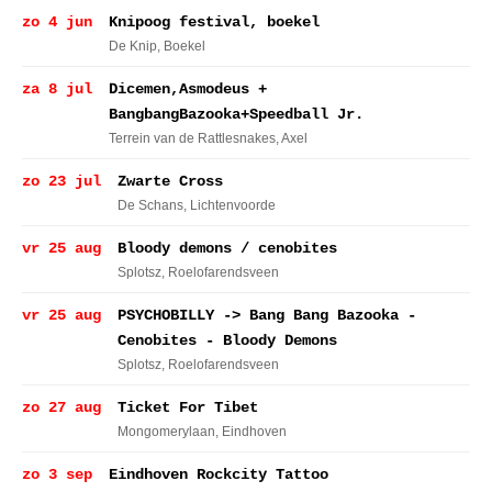
zo 4 jun
Knipoog festival, boekel
De Knip
, Boekel
za 8 jul
Dicemen,Asmodeus +
BangbangBazooka+Speedball Jr.
Terrein van de Rattlesnakes
, Axel
zo 23 jul
Zwarte Cross
De Schans
, Lichtenvoorde
vr 25 aug
Bloody demons / cenobites
Splotsz
, Roelofarendsveen
vr 25 aug
PSYCHOBILLY -> Bang Bang Bazooka -
Cenobites - Bloody Demons
Splotsz
, Roelofarendsveen
zo 27 aug
Ticket For Tibet
Mongomerylaan
, Eindhoven
zo 3 sep
Eindhoven Rockcity Tattoo