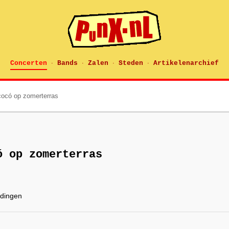
Concerten
Bands
Zalen
Steden
Artikelenarchief
·
·
·
·
cocó op zomerterras
ó op zomerterras
rdingen