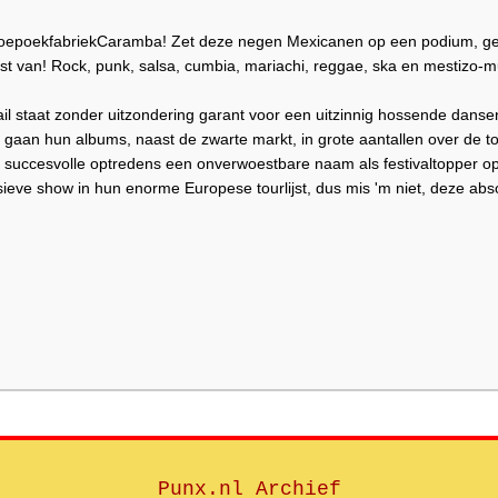
oepoekfabriekCaramba! Zet deze negen Mexicanen op een podium, gee
t van! Rock, punk, salsa, cumbia, mariachi, reggae, ska en mestizo-musi
il staat zonder uitzondering garant voor een uitzinnig hossende dans
 gaan hun albums, naast de zwarte markt, in grote aantallen over de t
succesvolle optredens een onverwoestbare naam als festivaltopper op
sieve show in hun enorme Europese tourlijst, dus mis 'm niet, deze abs
Punx.nl Archief