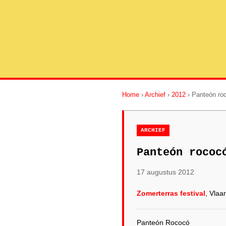
Home
›
Archief
›
2012
› Panteón ro
ARCHIEF
Panteón rococ
17 augustus 2012
Zomerterras festival
, Vlaa
Panteón Rococó