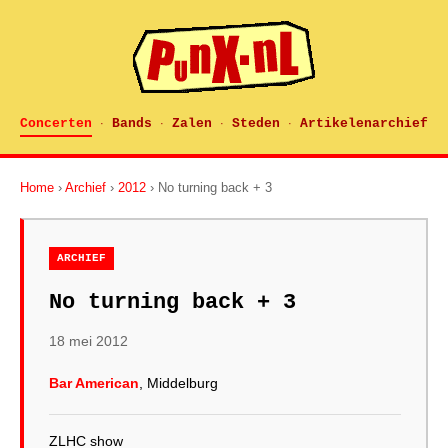
Concerten
Bands
Zalen
Steden
Artikelenarchief
·
·
·
·
Home
›
Archief
›
2012
› No turning back + 3
ARCHIEF
No turning back + 3
18 mei 2012
Bar American
, Middelburg
ZLHC show