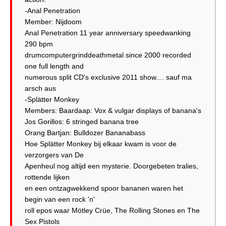
-Anal Penetration
Member: Nijdoom
Anal Penetration 11 year anniversary speedwanking
290 bpm
drumcomputergrinddeathmetal since 2000 recorded
one full length and
numerous split CD's exclusive 2011 show.... sauf ma
arsch aus
-Splätter Monkey
Members: Baardaap: Vox & vulgar displays of banana's
Jos Gorillos: 6 stringed banana tree
Orang Bartjan: Bulldozer Bananabass
Hoe Splätter Monkey bij elkaar kwam is voor de
verzorgers van De
Apenheul nog altijd een mysterie. Doorgebeten tralies,
rottende lijken
en een ontzagwekkend spoor bananen waren het
begin van een rock 'n'
roll epos waar Mötley Crüe, The Rolling Stones en The
Sex Pistols