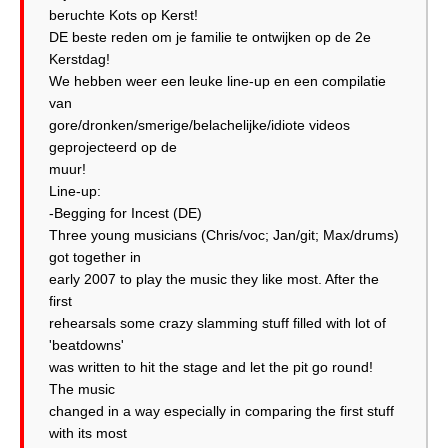
beruchte Kots op Kerst!
DE beste reden om je familie te ontwijken op de 2e
Kerstdag!
We hebben weer een leuke line-up en een compilatie
van
gore/dronken/smerige/belachelijke/idiote videos
geprojecteerd op de
muur!
Line-up:
-Begging for Incest (DE)
Three young musicians (Chris/voc; Jan/git; Max/drums)
got together in
early 2007 to play the music they like most. After the
first
rehearsals some crazy slamming stuff filled with lot of
'beatdowns'
was written to hit the stage and let the pit go round!
The music
changed in a way especially in comparing the first stuff
with its most