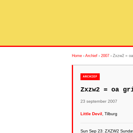
Home
›
Archief
›
2007
› Zxzw2 = oa 
ARCHIEF
Zxzw2 = oa gr
23 september 2007
Little Devil
, Tilburg
Sun Sep 23: ZXZW2 Sunday 