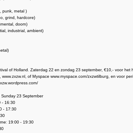
 punk, metal )
o, grind, hardcore)
imental, doom)
al, industrial, ambient)
etal)
val of Holland. Zaterdag 22 en zondag 23 september, €10,- voor het he
, www.zxzw.nl, of Myspace www.myspace.com/zxzwtilburg, en voor per
//zxzw.wordpress.com/
on Sunday 23 September
 - 16:30
0 - 17:30
:30
ime: 19:00 - 19:30
:30