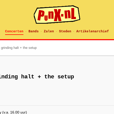
Concerten
Bands
Zalen
Steden
Artikelenarchief
·
·
·
·
grinding halt + the setup
inding halt + the setup
(v.a. 16.00 uur)