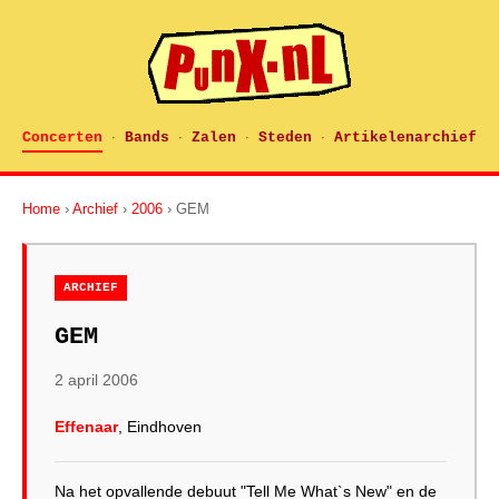
Concerten
Bands
Zalen
Steden
Artikelenarchief
·
·
·
·
Home
›
Archief
›
2006
› GEM
ARCHIEF
GEM
2 april 2006
Effenaar
, Eindhoven
Na het opvallende debuut "Tell Me What`s New" en de