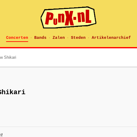
Concerten
Bands
Zalen
Steden
Artikelenarchief
·
·
·
·
w Shikari
Shikari
i!