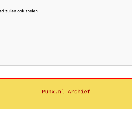
d zullen ook spelen
Punx.nl Archief