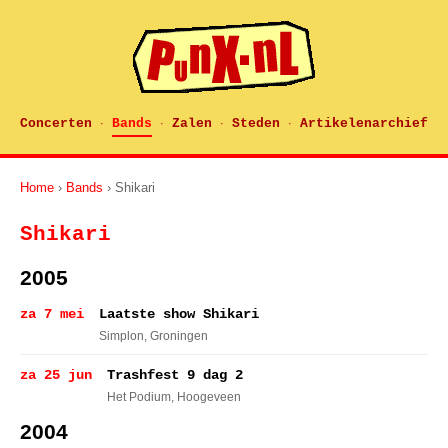
Concerten
Bands
Zalen
Steden
Artikelenarchief
·
·
·
·
Home
›
Bands
› Shikari
Shikari
2005
za 7 mei
Laatste show Shikari
Simplon
, Groningen
za 25 jun
Trashfest 9 dag 2
Het Podium
, Hoogeveen
2004