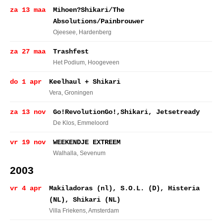
za 13 maa
Mihoen?Shikari/The
Absolutions/Painbrouwer
Ojeesee
, Hardenberg
za 27 maa
Trashfest
Het Podium
, Hoogeveen
do 1 apr
Keelhaul + Shikari
Vera
, Groningen
za 13 nov
Go!RevolutionGo!,Shikari, Jetsetready
De Klos
, Emmeloord
vr 19 nov
WEEKENDJE EXTREEM
Walhalla
, Sevenum
2003
vr 4 apr
Makiladoras (nl), S.O.L. (D), Histeria
(NL), Shikari (NL)
Villa Friekens
, Amsterdam