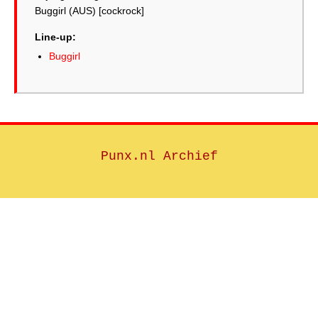
Buggirl (AUS) [cockrock]
Line-up:
Buggirl
Punx.nl Archief