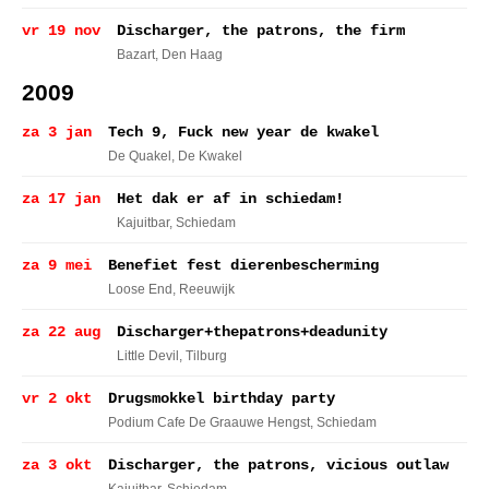
vr 19 nov
Discharger, the patrons, the firm
Bazart
, Den Haag
2009
za 3 jan
Tech 9, Fuck new year de kwakel
De Quakel
, De Kwakel
za 17 jan
Het dak er af in schiedam!
Kajuitbar
, Schiedam
za 9 mei
Benefiet fest dierenbescherming
Loose End
, Reeuwijk
za 22 aug
Discharger+thepatrons+deadunity
Little Devil
, Tilburg
vr 2 okt
Drugsmokkel birthday party
Podium Cafe De Graauwe Hengst
, Schiedam
za 3 okt
Discharger, the patrons, vicious outlaw