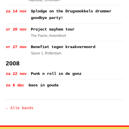
Kajuitbar
, Schiedam
za 14 nov
Splodge on the Drugsmokkels drummer
goodbye party!
vr 20 nov
Project mayhem tour
The Flame
, Amersfoort
vr 27 nov
Benefiet tegen kraakvermoord
Spoor 1
, Rotterdam
2008
za 22 nov
Punk n roll in de gonz
za 6 dec
Gaos in gouda
← Alle bands