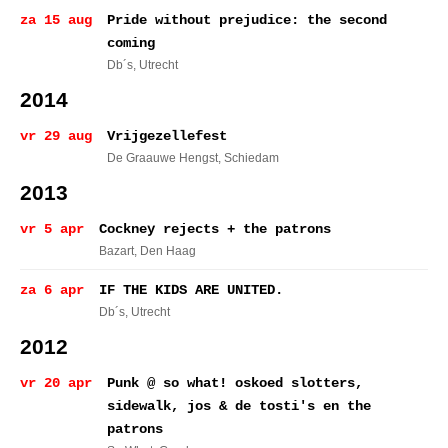
za 15 aug
Pride without prejudice: the second
coming
Db´s
, Utrecht
2014
vr 29 aug
Vrijgezellefest
De Graauwe Hengst
, Schiedam
2013
vr 5 apr
Cockney rejects + the patrons
Bazart
, Den Haag
za 6 apr
IF THE KIDS ARE UNITED.
Db´s
, Utrecht
2012
vr 20 apr
Punk @ so what! oskoed slotters,
sidewalk, jos & de tosti's en the
patrons