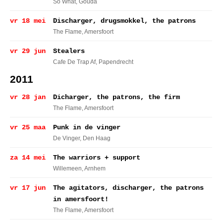
So What
, Gouda
vr 18 mei
Discharger, drugsmokkel, the patrons
The Flame
, Amersfoort
vr 29 jun
Stealers
Cafe De Trap Af
, Papendrecht
2011
vr 28 jan
Dicharger, the patrons, the firm
The Flame
, Amersfoort
vr 25 maa
Punk in de vinger
De Vinger
, Den Haag
za 14 mei
The warriors + support
Willemeen
, Arnhem
vr 17 jun
The agitators, discharger, the patrons
in amersfoort!
The Flame
, Amersfoort