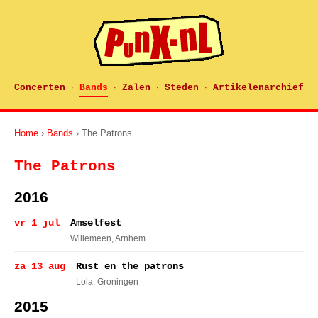
Concerten
Bands
Zalen
Steden
Artikelenarchief
·
·
·
·
Home
›
Bands
› The Patrons
The Patrons
2016
vr 1 jul
Amselfest
Willemeen
, Arnhem
za 13 aug
Rust en the patrons
Lola
, Groningen
2015