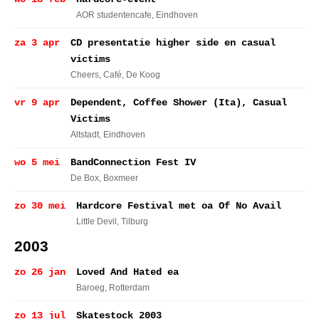
AOR studentencafe
, Eindhoven
za 3 apr
CD presentatie higher side en casual
victims
Cheers, Café
, De Koog
vr 9 apr
Dependent, Coffee Shower (Ita), Casual
Victims
Altstadt
, Eindhoven
wo 5 mei
BandConnection Fest IV
De Box
, Boxmeer
zo 30 mei
Hardcore Festival met oa Of No Avail
Little Devil
, Tilburg
2003
zo 26 jan
Loved And Hated ea
Baroeg
, Rotterdam
zo 13 jul
Skatestock 2003