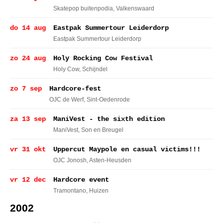
Skatepop buitenpodia
, Valkenswaard
do 14 aug
Eastpak Summertour Leiderdorp
Eastpak Summertour Leiderdorp
zo 24 aug
Holy Rocking Cow Festival
Holy Cow
, Schijndel
zo 7 sep
Hardcore-fest
OJC de Werf
, Sint-Oedenrode
za 13 sep
ManiVest - the sixth edition
ManiVest
, Son en Breugel
vr 31 okt
Uppercut Maypole en casual victims!!!
OJC Jonosh
, Asten-Heusden
vr 12 dec
Hardcore event
Tramontano
, Huizen
2002