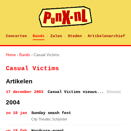
Concerten
Bands
Zalen
Steden
Artikelenarchief
·
·
·
·
Home
›
Bands
› Casual Victims
Casual Victims
Artikelen
17 december 2003
Casual Victims nieuws...
[Nieuws]
2004
zo 18 jan
Sunday smash fest
City Theater
, Schijndel
wo 18 feb
Hardcore-event