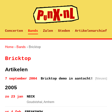
Concerten
Bands
Zalen
Steden
Artikelenarchief
·
·
·
·
Home
›
Bands
› Bricktop
Bricktop
Artikelen
7 september 2004
Bricktop demo in aantocht!
[Nieuws]
2005
zo 23 jan
NECK
Goudvishal
, Arnhem
vr 4 feb
FREAKSHOW