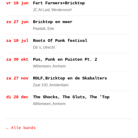
vr 18 jun
Fart Farmers+Bricktop
JC At Last
, Westervoort
zo 27 jun
Bricktop en meer
Peptalk
, Ede
za 10 jul
Roots Of Punk festival
Db´s
, Utrecht
za 30 okt
Pus, Punk en Puisten Pt. 2
Willemeen
, Arnhem
za 27 nov
ROLF,Bricktop en de Skabalters
Zaal 100
, Amsterdam
di 28 dec
The Shocks, The Sluts, The 'Top
Willemeen
, Arnhem
← Alle bands