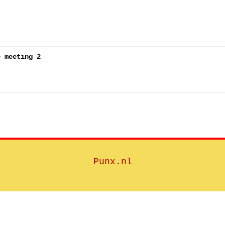
e meeting 2
Punx.nl