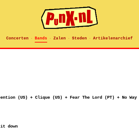
Concerten
Bands
Zalen
Steden
Artikelenarchief
·
·
·
·
tention (US) + Clique (US) + Fear The Lord (PT) + No Way
 it down