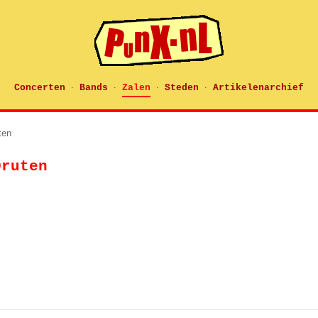
Concerten
Bands
Zalen
Steden
Artikelenarchief
·
·
·
·
ten
Druten