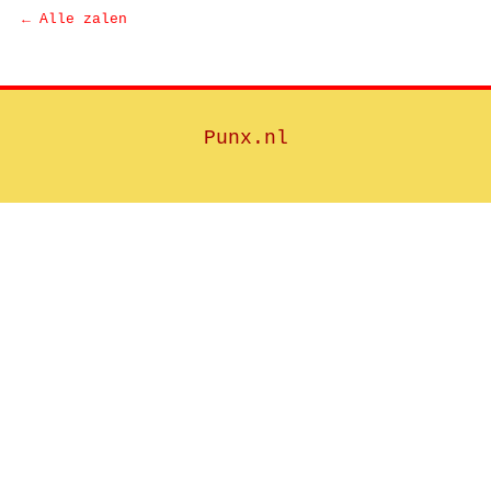
← Alle zalen
Punx.nl