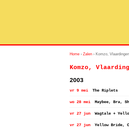
Home
›
Zalen
› Komzo, Vlaardinge
Komzo, Vlaardin
2003
vr 9 mei
The Riplets
wo 28 mei
Maybee, Bra, S
vr 27 jun
Wagtale + Yell
vr 27 jun
Yellow Bride, 