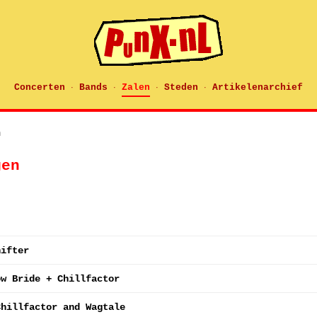
Concerten
Bands
Zalen
Steden
Artikelenarchief
·
·
·
·
n
gen
hifter
ow Bride + Chillfactor
Chillfactor and Wagtale