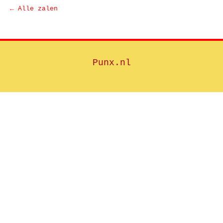
← Alle zalen
Punx.nl