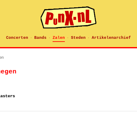
Concerten
Bands
Zalen
Steden
Artikelenarchief
·
·
·
·
en
megen
kasters