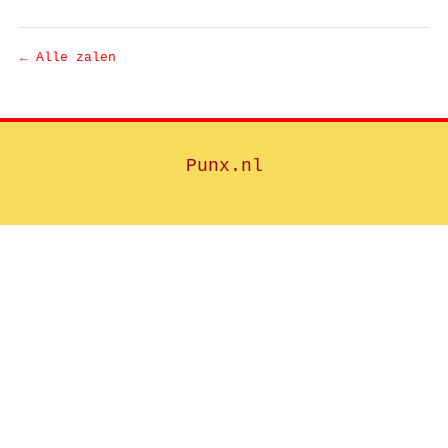
← Alle zalen
Punx.nl