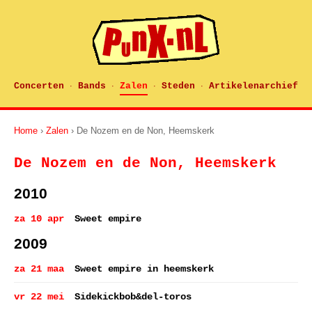
Concerten
Bands
Zalen
Steden
Artikelenarchief
·
·
·
·
Home
›
Zalen
› De Nozem en de Non, Heemskerk
De Nozem en de Non, Heemskerk
2010
za 10 apr
Sweet empire
2009
za 21 maa
Sweet empire in heemskerk
vr 22 mei
Sidekickbob&del-toros