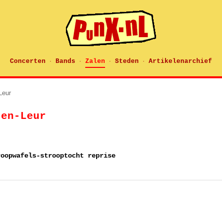
Concerten
Bands
Zalen
Steden
Artikelenarchief
·
·
·
·
Leur
ten-Leur
roopwafels-strooptocht reprise