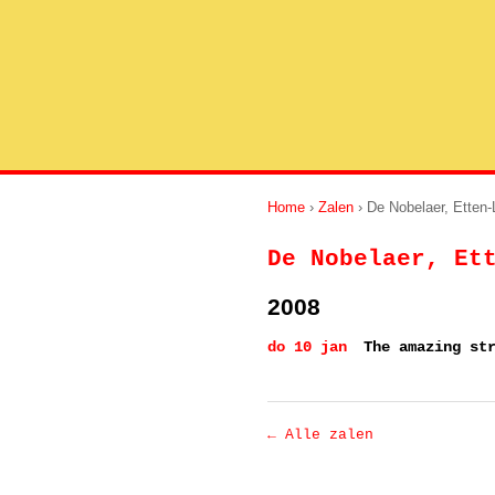
Home
›
Zalen
› De Nobelaer, Etten-
De Nobelaer, Et
2008
do 10 jan
The amazing st
← Alle zalen