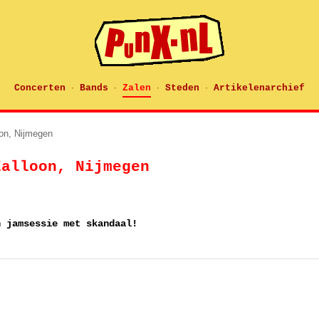
Concerten
Bands
Zalen
Steden
Artikelenarchief
·
·
·
·
oon, Nijmegen
Zalloon, Nijmegen
n jamsessie met skandaal!