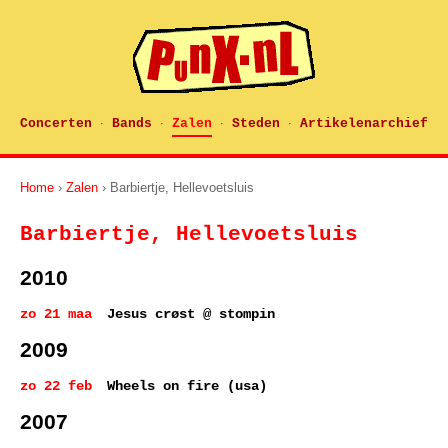
Concerten
Bands
Zalen
Steden
Artikelenarchief
·
·
·
·
Home
›
Zalen
› Barbiertje, Hellevoetsluis
Barbiertje, Hellevoetsluis
2010
zo 21 maa
Jesus crøst @ stompin
2009
zo 22 feb
Wheels on fire (usa)
2007