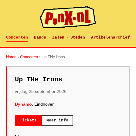
Concerten
Bands
Zalen
Steden
Artikelenarchief
·
·
·
·
Home
›
Concerten
› Up THe Irons
Up THe Irons
vrijdag 25 september 2026
Dynamo
, Eindhoven
Tickets
Meer info