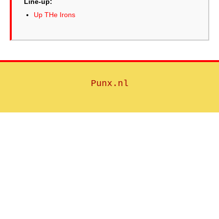
Line-up:
Up THe Irons
Punx.nl