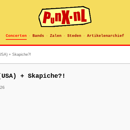
Concerten
Bands
Zalen
Steden
Artikelenarchief
·
·
·
·
USA) + Skapiche?!
(USA) + Skapiche?!
026