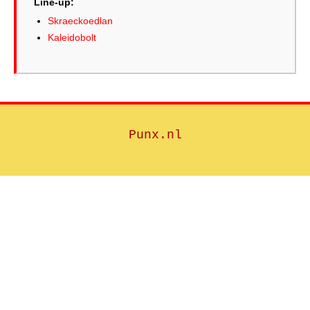
Line-up:
Skraeckoedlan
Kaleidobolt
Punx.nl