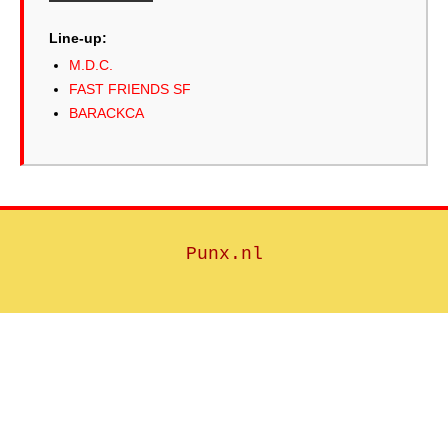
Line-up:
M.D.C.
FAST FRIENDS SF
BARACKCA
Punx.nl