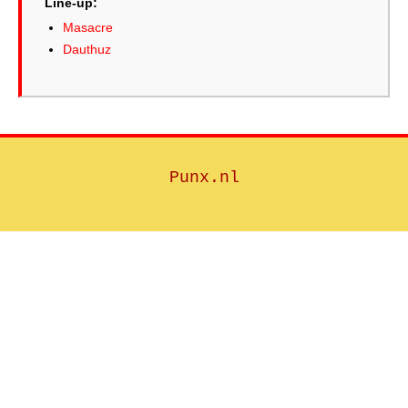
Line-up:
Masacre
Dauthuz
Punx.nl