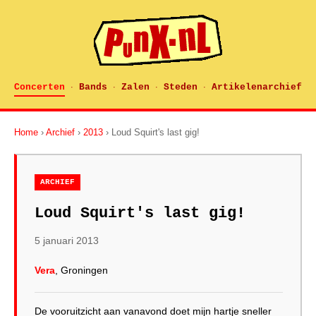
Concerten
Bands
Zalen
Steden
Artikelenarchief
·
·
·
·
Home
›
Archief
›
2013
› Loud Squirt's last gig!
ARCHIEF
Loud Squirt's last gig!
5 januari 2013
Vera
, Groningen
De vooruitzicht aan vanavond doet mijn hartje sneller