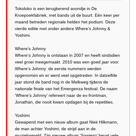
Tokoloko is een terugkerend avondje in De
Kroepoekfabriek, met bands uit de buurt. Eén keer per
maand betreden regionale helden het podium. Deze
vierde editie met onder andere Where’s Johnny &
Yoshimi.
Where’s Johnny
Where’s Johnny is ontstaan in 2007 en heeft sindsdien
veel groei meegemaakt. 2010 was een goed jaar voor
Where’s Johnny: de eerste nummers werden
opgenomen en er werd veel opgetreden. In datzelfde
jaar stond de band nog in de Melkweg tijdens de
nationale finale van het Emergenza festival. De naam
‘Where’s Johnny’ refereert naar de ex-frontman,
Jonathan, die nooit kwam opdagen bij de repetities.
Yoshimi
Gewapend met een nieuw album gaat Niek Hilkmann,
de man achter Yoshimi, de strijd aan in de
muziekwereld. Zijn nieuwe album ‘Sowieso’ bevat vele