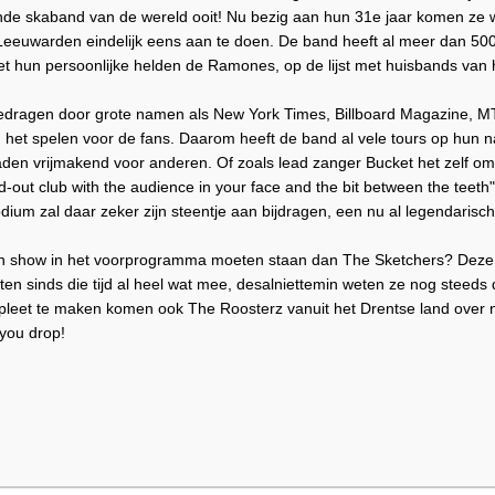
nde skaband van de wereld ooit! Nu bezig aan hun 31e jaar komen ze 
Leeuwarden eindelijk eens aan te doen. De band heeft al meer dan 50
et hun persoonlijke helden de Ramones, op de lijst met huisbands van
ragen door grote namen als New York Times, Billboard Magazine, MTV
 het spelen voor de fans. Daarom heeft de band al vele tours op hun n
aden vrijmakend voor anderen. Of zoals lead zanger Bucket het zelf omsc
d-out club with the audience in your face and the bit between the teeth
ium zal daar zeker zijn steentje aan bijdragen, een nu al legendaris
o'n show in het voorprogramma moeten staan dan The Sketchers? Deze
ten sinds die tijd al heel wat mee, desalniettemin weten ze nog steeds
leet te maken komen ook The Roosterz vanuit het Drentse land over 