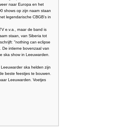
weer naar Europa en het
00 shows op zijn naam staan
 het legendarische CBGB’s in
 e.v.a., maar de band is
aam staan, van Siberia tot
hrijft: "nothing can eclipse
". De intieme bovenzaal van
che ska show in Leeuwarden.
 Leeuwarder ska helden zijn
 de beste feestjes te bouwen.
naar Leeuwarden. Voetjes