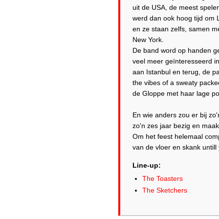
uit de USA, de meest spele
werd dan ook hoog tijd om 
en ze staan zelfs, samen m
New York.
De band word op handen ged
veel meer geïnteresseerd in
aan Istanbul en terug, de p
the vibes of a sweaty packe
de Gloppe met haar lage pod
En wie anders zou er bij z
zo'n zes jaar bezig en maak
Om het feest helemaal comp
Line-up:
The Toasters
The Sketchers