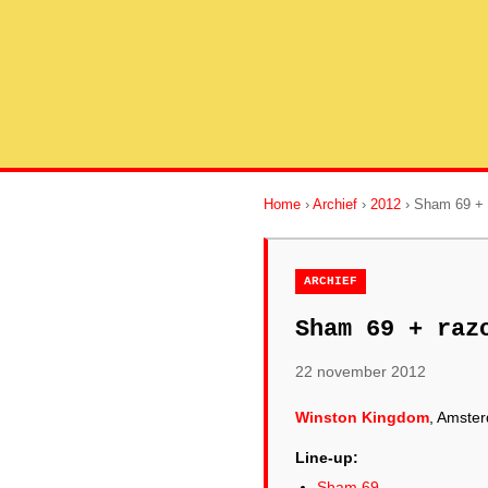
Home
›
Archief
›
2012
› Sham 69 + 
ARCHIEF
Sham 69 + raz
22 november 2012
Winston Kingdom
, Amste
Line-up:
Sham 69