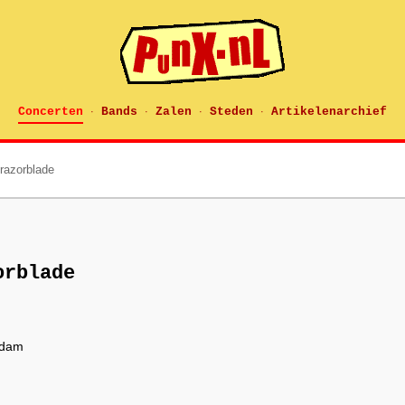
Concerten
Bands
Zalen
Steden
Artikelenarchief
·
·
·
·
razorblade
orblade
rdam