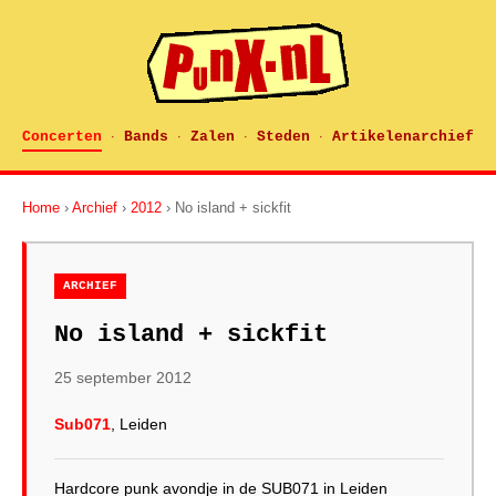
Concerten
Bands
Zalen
Steden
Artikelenarchief
·
·
·
·
Home
›
Archief
›
2012
› No island + sickfit
ARCHIEF
No island + sickfit
25 september 2012
Sub071
, Leiden
Hardcore punk avondje in de SUB071 in Leiden