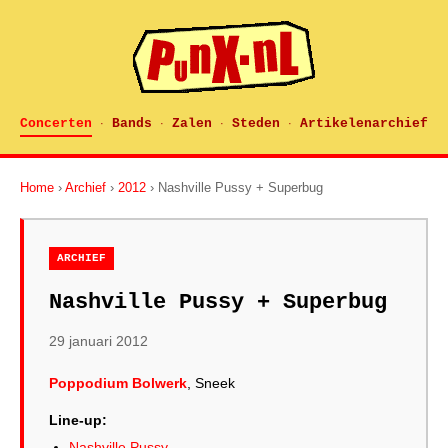
Concerten
Bands
Zalen
Steden
Artikelenarchief
·
·
·
·
Home
›
Archief
›
2012
› Nashville Pussy + Superbug
ARCHIEF
Nashville Pussy + Superbug
29 januari 2012
Poppodium Bolwerk
, Sneek
Line-up:
Nashville Pussy