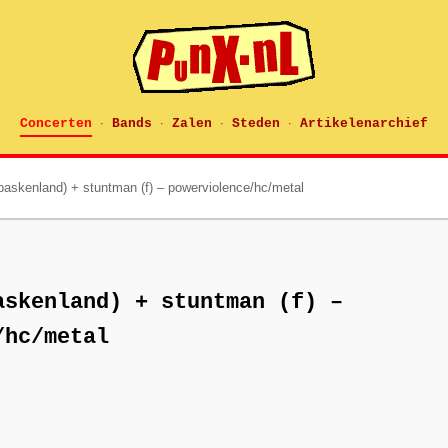
Concerten
Bands
Zalen
Steden
Artikelenarchief
·
·
·
·
(baskenland) + stuntman (f) – powerviolence/hc/metal
askenland) + stuntman (f) –
/hc/metal