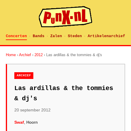
Concerten
Bands
Zalen
Steden
Artikelenarchief
·
·
·
·
Home
›
Archief
›
2012
› Las ardillas & the tommies & dj's
ARCHIEF
Las ardillas & the tommies
& dj's
20 september 2012
Swaf
, Hoorn