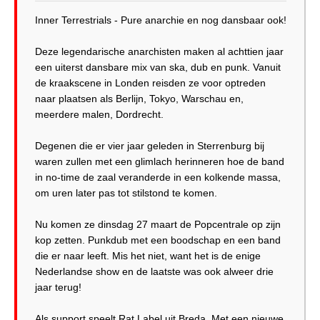
Inner Terrestrials - Pure anarchie en nog dansbaar ook!
Deze legendarische anarchisten maken al achttien jaar
een uiterst dansbare mix van ska, dub en punk. Vanuit
de kraakscene in Londen reisden ze voor optreden
naar plaatsen als Berlijn, Tokyo, Warschau en,
meerdere malen, Dordrecht.
Degenen die er vier jaar geleden in Sterrenburg bij
waren zullen met een glimlach herinneren hoe de band
in no-time de zaal veranderde in een kolkende massa,
om uren later pas tot stilstond te komen.
Nu komen ze dinsdag 27 maart de Popcentrale op zijn
kop zetten. Punkdub met een boodschap en een band
die er naar leeft. Mis het niet, want het is de enige
Nederlandse show en de laatste was ook alweer drie
jaar terug!
Als support speelt Rat Label uit Breda. Met een nieuwe