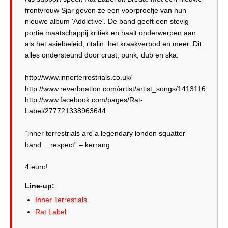
frontvrouw Sjar geven ze een voorproefje van hun
nieuwe album 'Addictive'. De band geeft een stevig
portie maatschappij kritiek en haalt onderwerpen aan
als het asielbeleid, ritalin, het kraakverbod en meer. Dit
alles ondersteund door crust, punk, dub en ska.
http://www.innerterrestrials.co.uk/
http://www.reverbnation.com/artist/artist_songs/1413116
http://www.facebook.com/pages/Rat-
Label/277721338963644
“inner terrestrials are a legendary london squatter
band….respect” – kerrang
4 euro!
Line-up:
Inner Terrestials
Rat Label