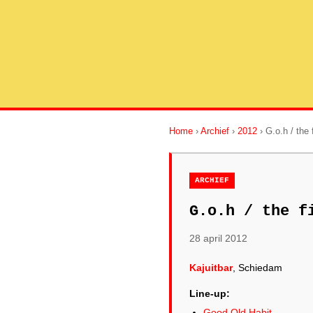
Home
›
Archief
›
2012
› G.o.h / the 
ARCHIEF
G.o.h / the f
28 april 2012
Kajuitbar
, Schiedam
Line-up:
Good Old Habit