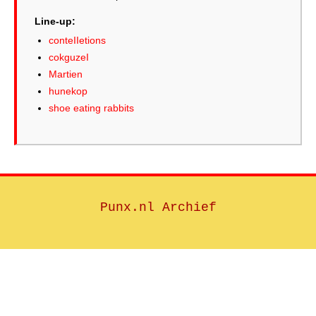
Line-up:
conteIIetions
cokguzeI
Martien
hunekop
shoe eating rabbits
Punx.nl Archief