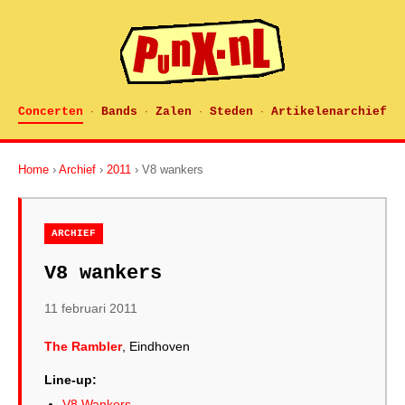
Concerten
Bands
Zalen
Steden
Artikelenarchief
·
·
·
·
Home
›
Archief
›
2011
› V8 wankers
ARCHIEF
V8 wankers
11 februari 2011
The Rambler
, Eindhoven
Line-up:
V8 Wankers